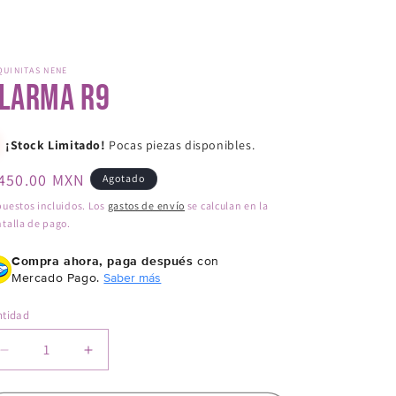
QUINITAS NENE
larma R9
¡Stock Limitado!
Pocas piezas disponibles.
ecio
 450.00 MXN
Agotado
bitual
uestos incluidos. Los
gastos de envío
se calculan en la
talla de pago.
Compra ahora, paga después
con
Mercado Pago.
Saber más
ntidad
Reducir
Aumentar
cantidad
cantidad
para
para