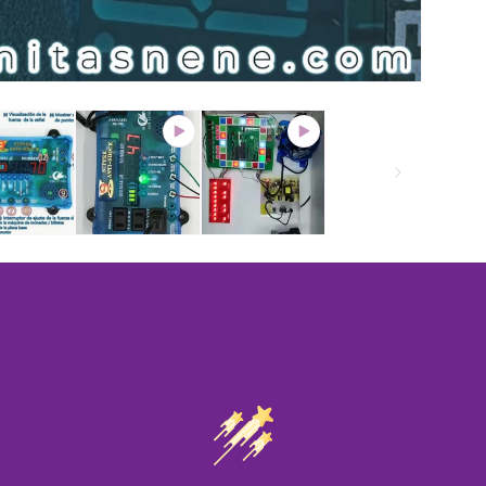
Compra ahora y paga a meses sin
tarjeta de crédito
Agrega tu producto al carrito y
elige pagar con
1
Meses sin Tarjeta.
En tu cuenta de Mercado Pago,
elige la
2
cantidad de meses
y confirma.
Paga mes a mes
con saldo disponible, débito u
3
otros medios.
Crédito sujeto a aprobación.
¿Tienes dudas? Consulta nuestra
Ayuda.