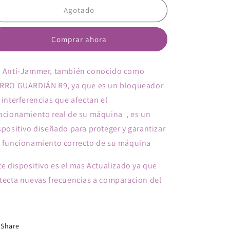
Alarma
Alarma
Agotado
R9
R9
Comprar ahora
n
Anti-Jammer, también conocido como
RRO GUARDIÁN R9, ya que es un bloqueador
 interferencias que afectan el
ncionamiento real de su máquina , es un
spositivo diseñado para proteger y garantizar
 funcionamiento correcto de su máquina
te dispositivo es el mas Actualizado ya que
tecta nuevas frecuencias a comparacion del
Share