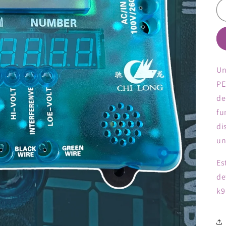
U
PE
de
fu
di
un
Es
de
k9