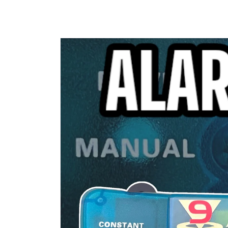
Ir
directamente
al contenido
Ir
directamente
a la
información
del producto