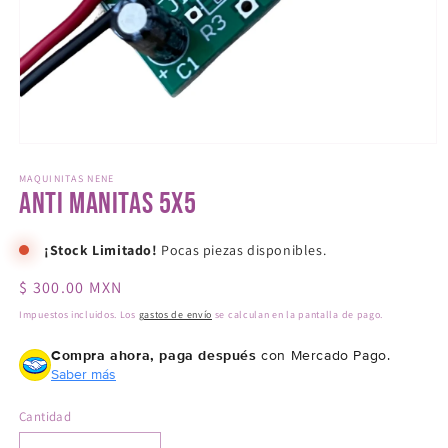
Abrir
elemento
multimedia
MAQUINITAS NENE
Anti Manitas 5x5
1
en
una
ventana
¡Stock Limitado!
Pocas piezas disponibles.
modal
Precio
$ 300.00 MXN
habitual
Impuestos incluidos. Los
gastos de envío
se calculan en la pantalla de pago.
Compra ahora, paga después
con Mercado Pago.
Saber más
Cantidad