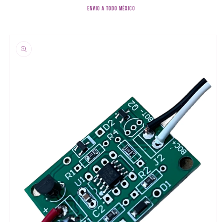
Ir
ENVIO A TODO MÉXICO
directamente
al contenido
Ir
directamente
a la
información
del producto