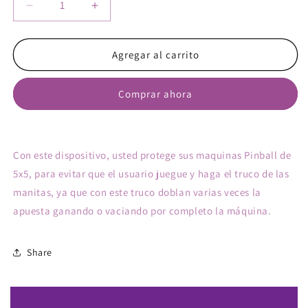
Reducir
Aumentar
cantidad
cantidad
para
para
Anti
Anti
Agregar al carrito
Manitas
Manitas
5x5
5x5
Compra ahora y paga a meses
Comprar ahora
sin tarjeta de crédito
Agrega tu producto al carrito y
elige
1
Con este dispositivo, usted protege sus maquinas Pinball de
pagar con Meses sin Tarjeta.
En tu cuenta de Mercado Pago,
elige
5x5, para evitar que el usuario juegue y haga el truco de las
2
la cantidad de meses
y confirma.
manitas, ya que con este truco doblan varias veces la
Paga mes a mes
con saldo disponible,
3
débito u otros medios.
apuesta ganando o vaciando por completo la máquina.
Crédito sujeto a aprobación.
Share
¿Tienes dudas? Consulta nuestra
Ayuda.